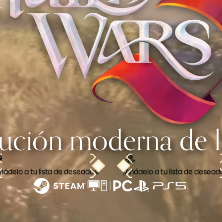
lución moderna de
ñádelo a tu lista de deseados!
¡Añádelo a tu lista de desead