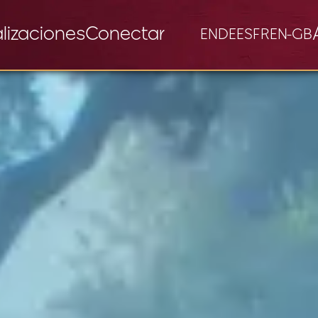
lizaciones
Conectar
EN
DE
ES
FR
EN-GB