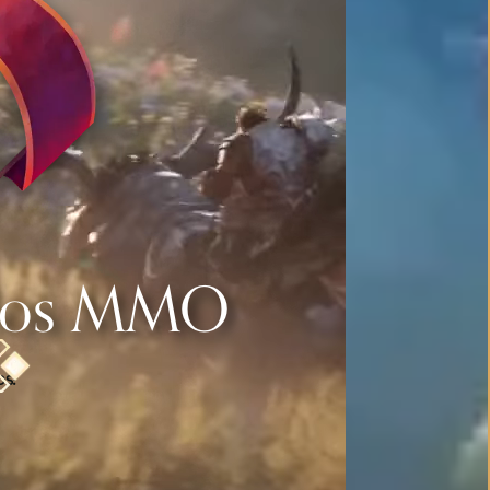
 los MMO
os!