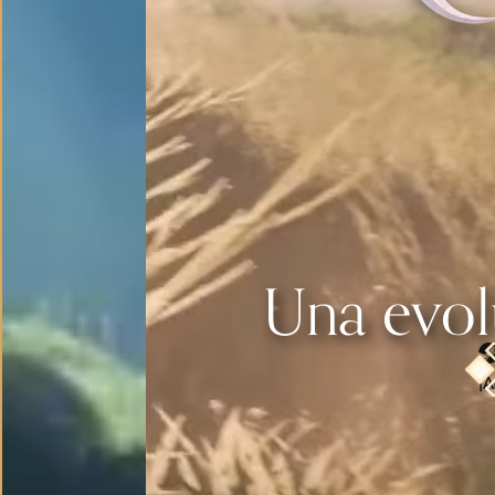
Una evo
¡A